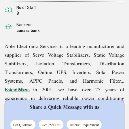
அதிர்ச்சி எதிர்ப்பு, பயனர் நட்பு இடைமுகம் போன்றவை
No of Staff
எங்கள் தயாரிப்பு வரம்பில் காணப்படும் சில பண்புகள், இது
8
பரவலாக பிரபலமாகவும் அதிக தேவை கொண்டதாகவும்
Bankers
உள்ளது. இது தவிர, நிறுவல், பராமரிப்பு மற்றும்
canara bank
செயல்பாட்டின் எளிமை ஆகியவை வாடிக்கையாளர்களை
இரண்டாவது எண்ணங்கள் இல்லாமல் தயாரிப்புகளை
Able Electronic Services is a leading manufacturer and
வாங்க கட்டாயப்படுத்தும் அம்சங்கள் சேர்க்கப்படுகின்றன.
supplier of Servo Voltage Stabilizers, Static Voltage
Stabilizers, Isolation Transformers, Distribution
எங்கள் தயாரிப்புகளைப் போலவே, நாங்கள் வழங்கும்
Transformers, Online UPS, Inverters, Solar Power
சேவைகளும் மிக உயர்ந்த நம்பகத்தன்மையை
Systems, APFC Panels, and Harmonic Filters.
வெளிப்படுத்துகின்றன. எங்கள் ஆழமான திறமையான
Established in 2001, we have over 25 years of
Know More
நிபுணர்களால் நிகழ்த்தப்பட்டு செயல்படுத்தப்பட்டு,
experience in delivering reliable power conditioning
எங்கள் சேவைகள் நேரத்திற்குள் கட்டுப்படுத்தப்பட்டவை
solutions for industrial, commercial, and residential
Share a Quick Message with us
மற்றும் செலவு-தகுதியானவை. எனவே,
applications.
ஒட்டுமொத்தமாக, எங்களுடன் இணைப்பது எங்கள்
Get Quotation
Get Price List
Discuss Requirement