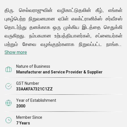
திரு. செல்வராஜுவின் வழிகாட்டுதலின் கீழ், எங்கள்
புகழ்பெற்ற நிறுவனமான ஏபிள் எலக்ட்ரானிக்ஸ் சர்வீசஸ்
தொடர்ந்து தனக்காக ஒரு முக்கிய இடத்தை செதுக்கி
வருகிறது. நம்பகமான உற்பத்தியாளர்கள், சப்ளையர்கள்
மற்றும் சேவை வழங்குநர்களாக நிறுவப்பட்ட நாங்கள்
தொழில்துறையில் சிறந்த பெயர்களில் ஒன்றாக
Show more
நிரூபித்துள்ளோம். குடியிருப்பு நிலையான
Nature of Business
நிலைப்படுத்திகள், ஆன்லைன் யுபிஎஸ், கண்ட்ரோல் பேனல்
Manufacturer and Service Provider & Supplier
போர்டுகள், ஆட்டோ டிரான்ஸ்ஃபார்மர்ஸ் மற்றும் பிறவற்றின்
GST Number
பிரத்யேக வரம்பில் நாங்கள் நி எங்கள் தயாரிப்புகள்
33AAKFA7321C1ZZ
அனைத்தும் சந்தையில் கிடைக்கும் சிறந்த
Year of Establishment
மூலப்பொருட்களைப் பயன்படுத்தி கவனமாக
2000
வடிவமைக்கப்பட்டு உருவாக்கப்பட்டுள்ளன. ஆயுள்,
Member Since
சரளமான செயல்திறன், புதுமையான வடிவமைப்பு,
7 Years