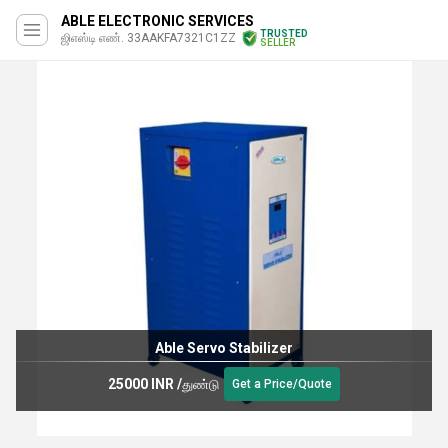
ABLE ELECTRONIC SERVICES
TRUSTED
ஜிஎஸ்டி எண். 33AAKFA7321C1ZZ
SELLER
Able Servo Stabilizer
25000 INR
/
துண்டு
Get a Price/Quote