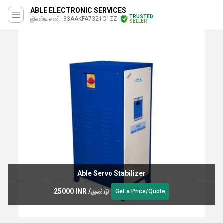
ABLE ELECTRONIC SERVICES
TRUSTED
ஜிஎஸ்டி எண். 33AAKFA7321C1ZZ
SELLER
Able Servo Stabilizer
25000 INR
/
துண்டு
Get a Price/Quote