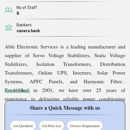
அதிர்ச்சி எதிர்ப்பு, பயனர் நட்பு இடைமுகம் போன்றவை
No of Staff
எங்கள் தயாரிப்பு வரம்பில் காணப்படும் சில பண்புகள், இது
8
பரவலாக பிரபலமாகவும் அதிக தேவை கொண்டதாகவும்
Bankers
உள்ளது. இது தவிர, நிறுவல், பராமரிப்பு மற்றும்
canara bank
செயல்பாட்டின் எளிமை ஆகியவை வாடிக்கையாளர்களை
இரண்டாவது எண்ணங்கள் இல்லாமல் தயாரிப்புகளை
Able Electronic Services is a leading manufacturer and
வாங்க கட்டாயப்படுத்தும் அம்சங்கள் சேர்க்கப்படுகின்றன.
supplier of Servo Voltage Stabilizers, Static Voltage
Stabilizers, Isolation Transformers, Distribution
எங்கள் தயாரிப்புகளைப் போலவே, நாங்கள் வழங்கும்
Transformers, Online UPS, Inverters, Solar Power
சேவைகளும் மிக உயர்ந்த நம்பகத்தன்மையை
Systems, APFC Panels, and Harmonic Filters.
வெளிப்படுத்துகின்றன. எங்கள் ஆழமான திறமையான
Established in 2001, we have over 25 years of
Know More
நிபுணர்களால் நிகழ்த்தப்பட்டு செயல்படுத்தப்பட்டு,
experience in delivering reliable power conditioning
எங்கள் சேவைகள் நேரத்திற்குள் கட்டுப்படுத்தப்பட்டவை
solutions for industrial, commercial, and residential
Share a Quick Message with us
மற்றும் செலவு-தகுதியானவை. எனவே,
applications.
ஒட்டுமொத்தமாக, எங்களுடன் இணைப்பது எங்கள்
Get Quotation
Get Price List
Discuss Requirement