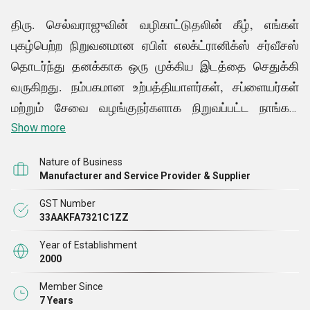
திரு. செல்வராஜுவின் வழிகாட்டுதலின் கீழ், எங்கள்
புகழ்பெற்ற நிறுவனமான ஏபிள் எலக்ட்ரானிக்ஸ் சர்வீசஸ்
தொடர்ந்து தனக்காக ஒரு முக்கிய இடத்தை செதுக்கி
வருகிறது. நம்பகமான உற்பத்தியாளர்கள், சப்ளையர்கள்
மற்றும் சேவை வழங்குநர்களாக நிறுவப்பட்ட நாங்கள்
தொழில்துறையில் சிறந்த பெயர்களில் ஒன்றாக
Show more
நிரூபித்துள்ளோம். குடியிருப்பு நிலையான
Nature of Business
நிலைப்படுத்திகள், ஆன்லைன் யுபிஎஸ், கண்ட்ரோல் பேனல்
Manufacturer and Service Provider & Supplier
போர்டுகள், ஆட்டோ டிரான்ஸ்ஃபார்மர்ஸ் மற்றும் பிறவற்றின்
GST Number
பிரத்யேக வரம்பில் நாங்கள் நி எங்கள் தயாரிப்புகள்
33AAKFA7321C1ZZ
அனைத்தும் சந்தையில் கிடைக்கும் சிறந்த
Year of Establishment
மூலப்பொருட்களைப் பயன்படுத்தி கவனமாக
2000
வடிவமைக்கப்பட்டு உருவாக்கப்பட்டுள்ளன. ஆயுள்,
Member Since
சரளமான செயல்திறன், புதுமையான வடிவமைப்பு,
7 Years