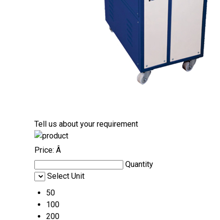
Tell us about your requirement
Price:
Â
Quantity
Select Unit
50
100
200