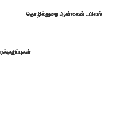
தொழில்துறை ஆன்லைன் யுபிஎஸ்
்குறிப்புகள்