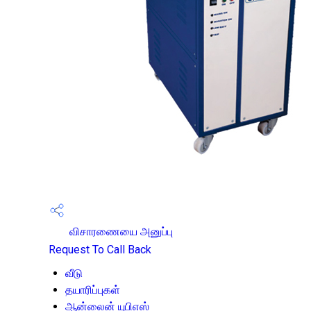
விசாரணையை அனுப்பு
Request To Call Back
வீடு
தயாரிப்புகள்
ஆன்லைன் யுபிஎஸ்