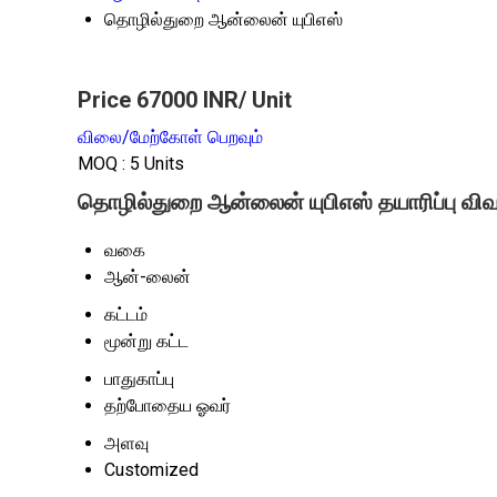
தொழில்துறை ஆன்லைன் யுபிஎஸ்
Price 67000 INR
/ Unit
விலை/மேற்கோள் பெறவும்
MOQ :
5 Units
தொழில்துறை ஆன்லைன் யுபிஎஸ் தயாரிப்பு விவரக
வகை
ஆன்-லைன்
கட்டம்
மூன்று கட்ட
பாதுகாப்பு
தற்போதைய ஓவர்
அளவு
Customized