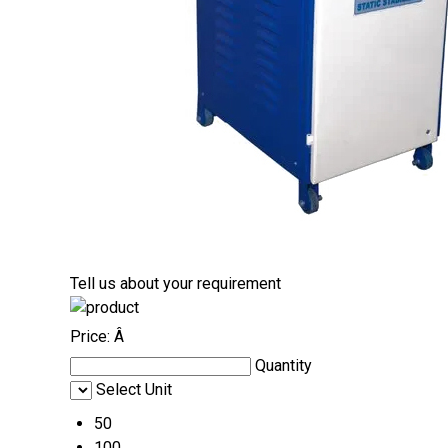
Tell us about your requirement
Price:
Â
Quantity
Select Unit
50
100