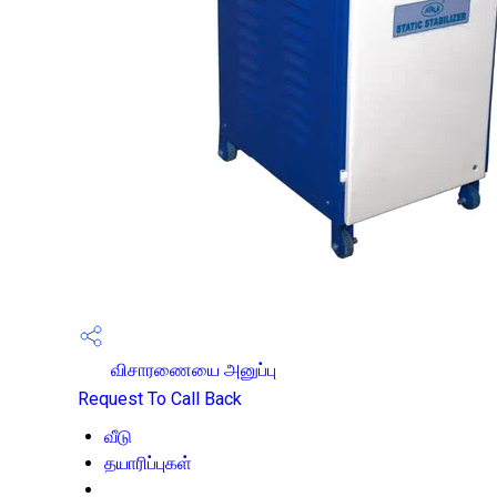
விசாரணையை அனுப்பு
Request To Call Back
வீடு
தயாரிப்புகள்